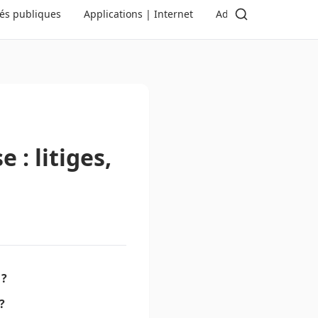
tés publiques
Applications | Internet
Administration | Dé
: litiges,
 ?
?