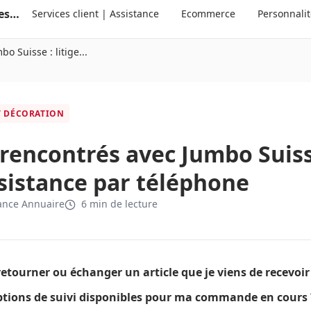
Annuaire suisse des services clients et des personnalités
Services client | Assistance
Ecommerce
Personnali
 Suisse : litige...
T DÉCORATION
encontrés avec Jumbo Suisse 
ssistance par téléphone
ance Annuaire
6 min de lecture
tourner ou échanger un article que je viens de recevoir
options de suivi disponibles pour ma commande en cours 