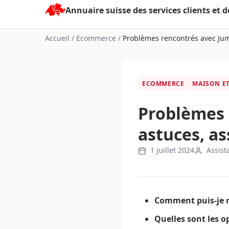
Aller
au
contenu
Accueil
/
Ecommerce
/
Problèmes rencontrés avec Jumbo
ECOMMERCE
MAISON E
Problèmes r
astuces, a
1 juillet 2024
Assist
Comment puis-je re
Quelles sont les 