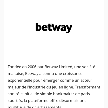
Fondée en 2006 par Betway Limited, une société
maltaise, Betway a connu une croissance
exponentielle pour émerger comme un acteur
majeur de l’industrie du jeu en ligne. Transformant
son rôle initial de simple bookmaker de paris
sportifs, la plateforme offre désormais une
multitude de divertissements.