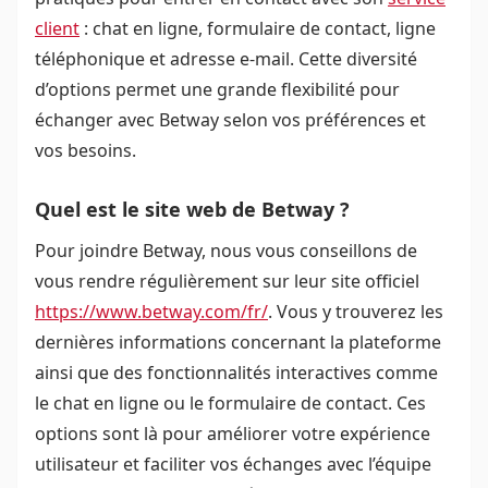
client
: chat en ligne, formulaire de contact, ligne
téléphonique et adresse e-mail. Cette diversité
d’options permet une grande flexibilité pour
échanger avec Betway selon vos préférences et
vos besoins.
Quel est le site web de Betway ?
Pour joindre Betway, nous vous conseillons de
vous rendre régulièrement sur leur site officiel
https://www.betway.com/fr/
. Vous y trouverez les
dernières informations concernant la plateforme
ainsi que des fonctionnalités interactives comme
le chat en ligne ou le formulaire de contact. Ces
options sont là pour améliorer votre expérience
utilisateur et faciliter vos échanges avec l’équipe