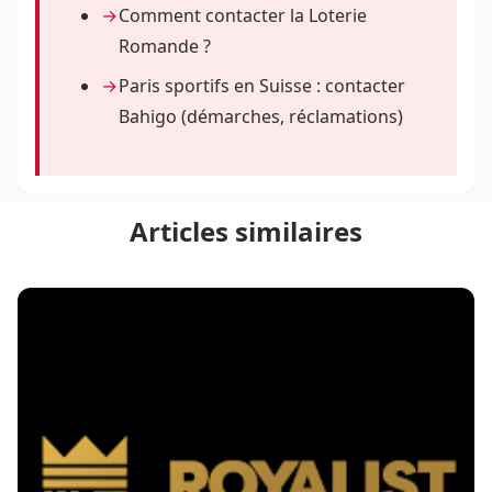
Comment contacter la Loterie
Romande ?
Paris sportifs en Suisse : contacter
Bahigo (démarches, réclamations)
Articles similaires