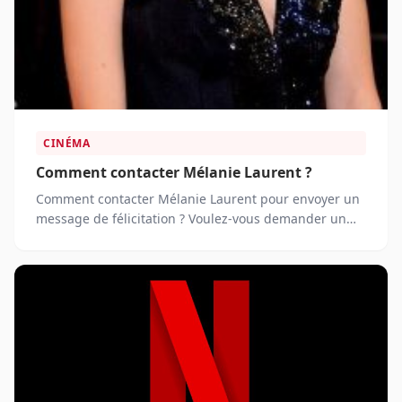
CINÉMA
Comment contacter Mélanie Laurent ?
Comment contacter Mélanie Laurent pour envoyer un
message de félicitation ? Voulez-vous demander un
autographe ou une photo ?