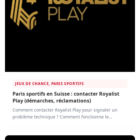
JEUX DE CHANCE, PARIS SPORTIFS
Paris sportifs en Suisse : contacter Royalist
Play (démarches, réclamations)
Comment contacter Royalist Play pour signaler un
problème technique ? Comment fonctionne le
processus de retrait des gains sur Royalist Play
Casino, et quelles sont les options disponibles ?