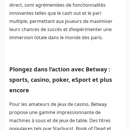
direct, sont agrémentées de fonctionnalités
innovantes telles que le cash out et le pari
multiple, permettant aux joueurs de maximiser
leurs chances de succès et d’expérimenter une
immersion totale dans le monde des paris.
Plongez dans l’action avec Betway :
sports, casino, poker, eSport et plus
encore
Pour les amateurs de jeux de casino, Betway
propose une gamme impressionnante de
machines à sous et de jeux de table. Des titres
populaires tels que Starburst, Book of Dead et