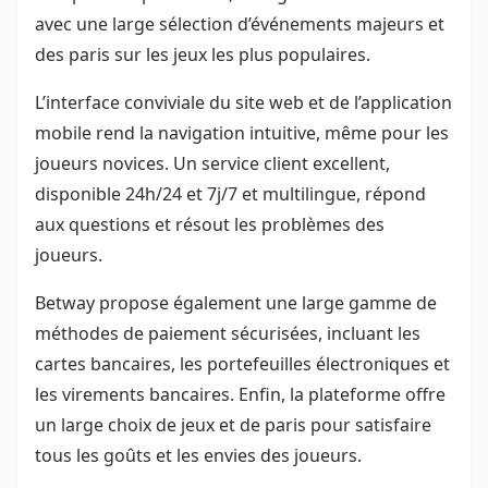
avec une large sélection d’événements majeurs et
des paris sur les jeux les plus populaires.
L’interface conviviale du site web et de l’application
mobile rend la navigation intuitive, même pour les
joueurs novices. Un service client excellent,
disponible 24h/24 et 7j/7 et multilingue, répond
aux questions et résout les problèmes des
joueurs.
Betway propose également une large gamme de
méthodes de paiement sécurisées, incluant les
cartes bancaires, les portefeuilles électroniques et
les virements bancaires. Enfin, la plateforme offre
un large choix de jeux et de paris pour satisfaire
tous les goûts et les envies des joueurs.