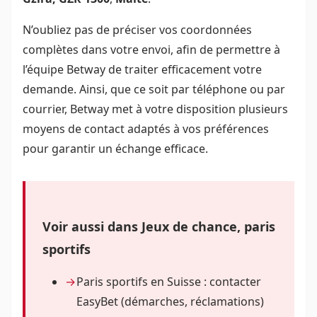
N’oubliez pas de préciser vos coordonnées
complètes dans votre envoi, afin de permettre à
l’équipe Betway de traiter efficacement votre
demande. Ainsi, que ce soit par téléphone ou par
courrier, Betway met à votre disposition plusieurs
moyens de contact adaptés à vos préférences
pour garantir un échange efficace.
Voir aussi dans Jeux de chance, paris
sportifs
Paris sportifs en Suisse : contacter
EasyBet (démarches, réclamations)