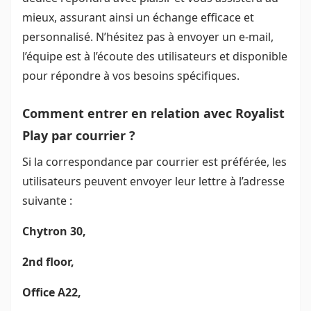
mieux, assurant ainsi un échange efficace et
personnalisé. N’hésitez pas à envoyer un e-mail,
l’équipe est à l’écoute des utilisateurs et disponible
pour répondre à vos besoins spécifiques.
Comment entrer en relation avec Royalist
Play par courrier ?
Si la correspondance par courrier est préférée, les
utilisateurs peuvent envoyer leur lettre à l’adresse
suivante :
Chytron 30,
2nd floor,
Office A22,