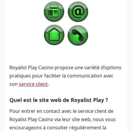
Royalist Play Casino propose une variété d’options
pratiques pour faciliter la communication avec
son
service client
.
Quel est le site web de Royalist Play ?
Pour entrer en contact avec le service client de
Royalist Play Casino via leur site web, nous vous
encourageons à consulter régulièrement la