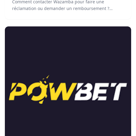
Comment contacter Wazamba pour faire une
réclamation ou demander un remboursement ?
Comment joindre Wazamba pour obtenir une
assistance ?