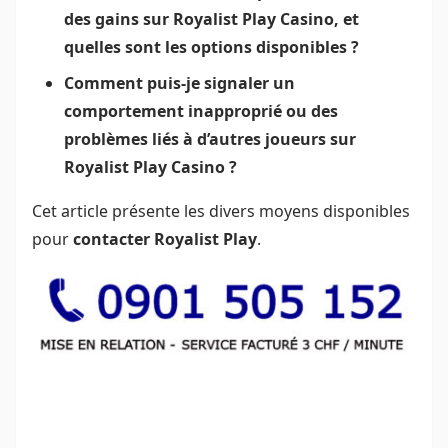
des gains sur Royalist Play Casino, et
quelles sont les options disponibles ?
Comment puis-je signaler un
comportement inapproprié ou des
problèmes liés à d’autres joueurs sur
Royalist Play Casino ?
Cet article présente les divers moyens disponibles
pour
contacter Royalist Play
.