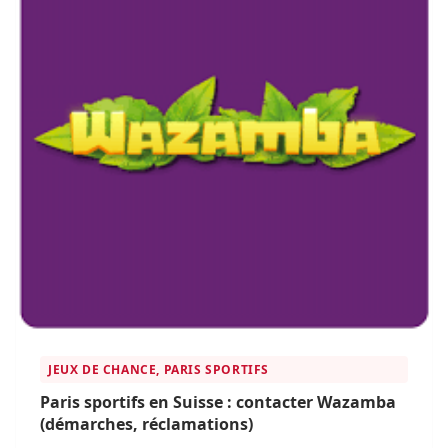
JEUX DE CHANCE, PARIS SPORTIFS
Paris sportifs en Suisse : contacter Wazamba
(démarches, réclamations)