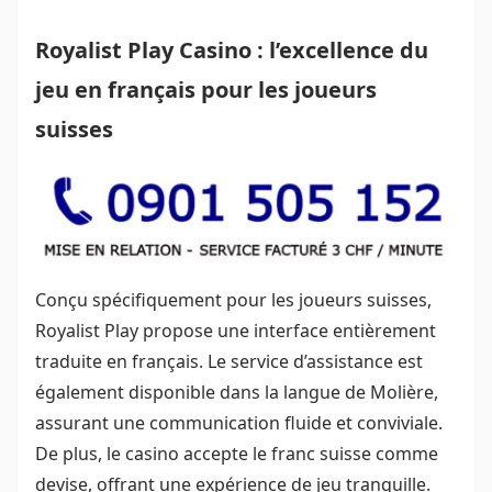
Royalist Play Casino : l’excellence du
jeu en français pour les joueurs
suisses
Conçu spécifiquement pour les joueurs suisses,
Royalist Play propose une interface entièrement
traduite en français. Le service d’assistance est
également disponible dans la langue de Molière,
assurant une communication fluide et conviviale.
De plus, le casino accepte le franc suisse comme
devise, offrant une expérience de jeu tranquille.