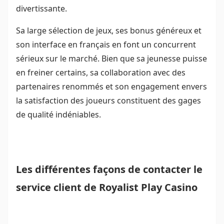
divertissante.
Sa large sélection de jeux, ses bonus généreux et
son interface en français en font un concurrent
sérieux sur le marché. Bien que sa jeunesse puisse
en freiner certains, sa collaboration avec des
partenaires renommés et son engagement envers
la satisfaction des joueurs constituent des gages
de qualité indéniables.
Les différentes façons de contacter le
service client de Royalist Play Casino