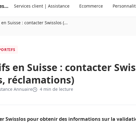
Annuaire suisse des services clients et des personnalités
Services client | Assistance
Ecommerce
Personnali
 en Suisse : contacter Swisslos (...
PORTIFS
ifs en Suisse : contacter Swis
, réclamations)
stance Annuaire
4 min de lecture
 Swisslos pour obtenir des informations sur la validati