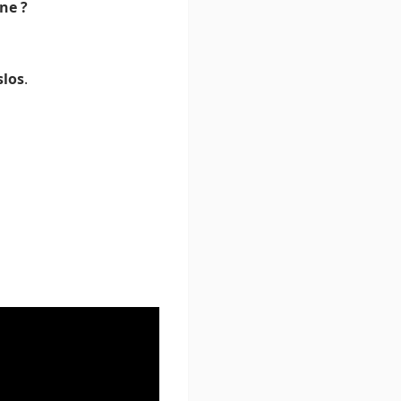
ne ?
slos
.