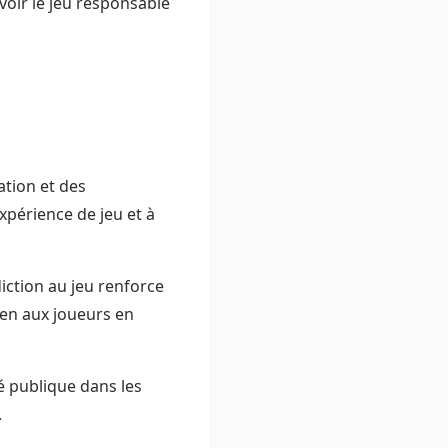
voir le jeu responsable
ation et des
xpérience de jeu et à
diction au jeu renforce
en aux joueurs en
té publique dans les
.