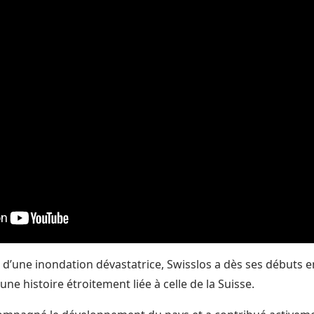
e d’une inondation dévastatrice, Swisslos a dès ses débuts
 une histoire étroitement liée à celle de la Suisse.