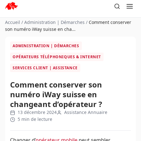
Aller
au
contenu
Accueil
/
Administration | Démarches
/
Comment conserver
son numéro iWay suisse en cha...
ADMINISTRATION | DÉMARCHES
OPÉRATEURS TÉLÉPHONIQUES & INTERNET
SERVICES CLIENT | ASSISTANCE
Comment conserver son
numéro iWay suisse en
changeant d’opérateur ?
13 décembre 2024
Assistance Annuaire
5 min de lecture
Changer d’
opérateur mobile
peut sembler