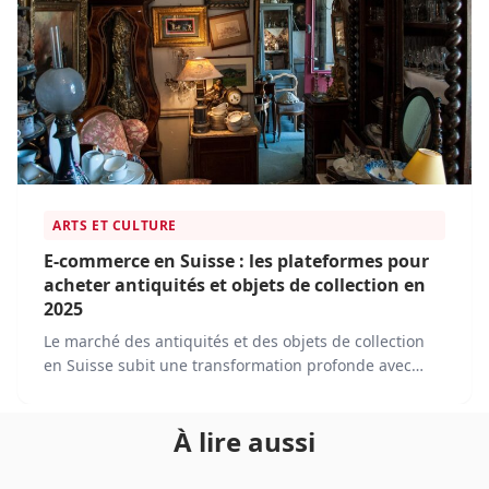
ARTS ET CULTURE
E-commerce en Suisse : les plateformes pour
acheter antiquités et objets de collection en
2025
Le marché des antiquités et des objets de collection
en Suisse subit une transformation profonde avec
l'essor du commerce en ligne. En 2025, les passionnés
et les collectionneurs suisses peuvent désormais
À lire aussi
trouver leur bonheur sur une variété de plateformes
en ligne, allant des sites spécialisés aux géants du e-
commerce.