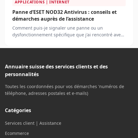
APPLICATIONS | INTERNET
Panne d’ESET NOD32 Antivirus : conseils et
démarches auprès de l’assistance
Comment puis-je signaler une panne ou un
dysfonctionnement spécifique que j'ai rencontré avec
le logiciel ? Quelle est la procédure pour demander un
remboursement pour un produit ESET NOD32
Antivirus qui ne fonctionne pas comme prévu ?
Annuaire suisse des services clients et des
personnalités
Toutes les coordonnées pour vos démarches 'numéros de
téléphone, adresses postales et e-mails)
Catégories
Services client | Assistance
Ecommerce