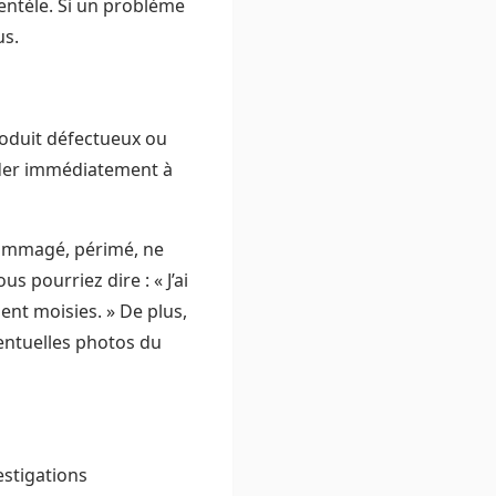
ientèle. Si un problème
us.
roduit défectueux ou
céder immédiatement à
ndommagé, périmé, ne
 pourriez dire : « J’ai
ient moisies. » De plus,
ventuelles photos du
estigations