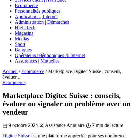
Ecommerce
Personnalités publiques
Applications | Internet
Administration | Démarches
High Tech
Magasins
Médias
Sport
Banques
Opérateurs téléphoniques & Internet
Assurances | Mutuelles
Accueil
/
Ecommerce
/
Marketplace Digitec Suisse : conseils,
évaluer ...
Ecommerce
Marketplace Digitec Suisse : conseils,
évaluer ou signaler un problème avec un
vendeur
9 octobre 2024
Assistance Annuaire
7 min de lecture
Digitec Suisse
est une plateforme appréciée pour ses nombreux