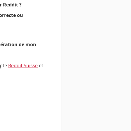
r Reddit ?
orrecte ou
upération de mon
mpte
Reddit Suisse
et