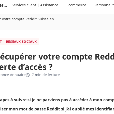
Annuaire suisse des services clients et des personnalités
Services client | Assistance
Ecommerce
Personnali
votre compte Reddit Suisse en...
ET
RÉSEAUX SOCIAUX
cupérer votre compte Reddi
erte d’accès ?
tance Annuaire
7 min de lecture
tapes à suivre si je ne parviens pas à accéder à mon comp
ser mon mot de passe Reddit si j’ai oublié mes identifia