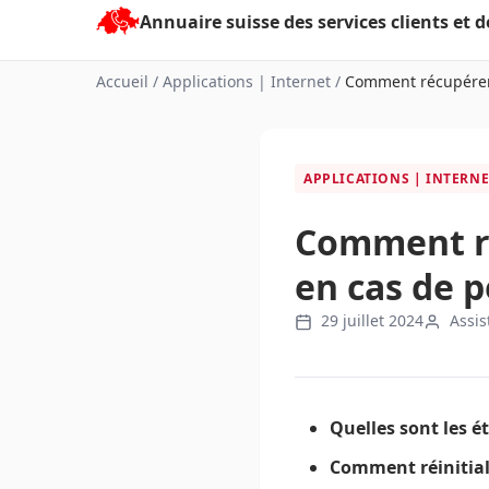
Aller
au
contenu
Accueil
/
Applications | Internet
/
Comment récupérer 
APPLICATIONS | INTERN
Comment ré
en cas de p
29 juillet 2024
Assis
Quelles sont les é
Comment réinitiali