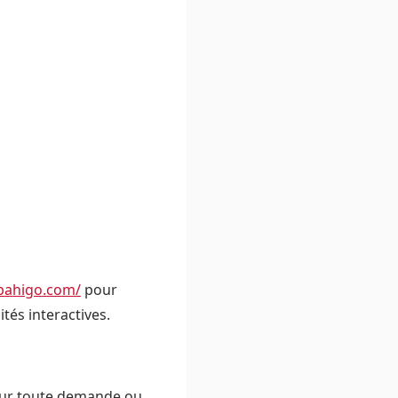
.bahigo.com/
pour
tés interactives.
ur toute demande ou