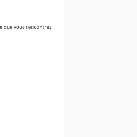
me que vous rencontrez
.