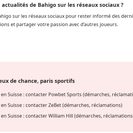
actualités de Bahigo sur les réseaux sociaux ?
igo sur les réseaux sociaux pour rester informé des derniè
sions et partager votre passion avec d’autres joueurs.
eux de chance, paris sportifs
s en Suisse : contacter Powbet Sports (démarches, réclamat
s en Suisse : contacter ZeBet (démarches, réclamations)
s en Suisse : contacter William Hill (démarches, réclamations