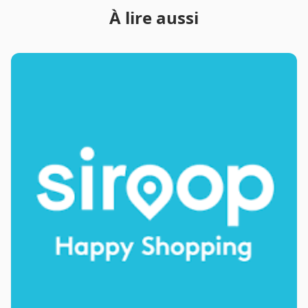
À lire aussi
commerce occupent une place centrale dans l'achat
de produits de décoration en Suisse, alliant
innovations numériques, logistique performante et
personnalisation de l'expérience client.