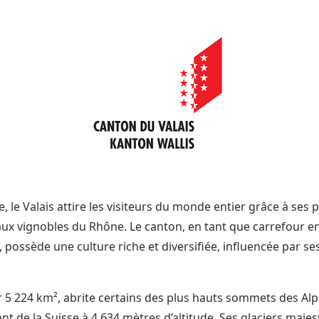
e, le Valais attire les visiteurs du monde entier grâce à ses 
ux vignobles du Rhône. Le canton, en tant que carrefour e
 possède une culture riche et diversifiée, influencée par ses
ur 5 224 km², abrite certains des plus hauts sommets des Alpe
ant de la Suisse à 4 634 mètres d’altitude. Ses glaciers maje