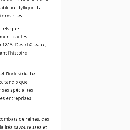
tableau idyllique. La
ttoresques.
 tels que
ement par les
n 1815. Des châteaux,
nt l’histoire
t l’industrie. Le
s, tandis que
 ses spécialités
 des entreprises
 combats de reines, des
ialités savoureuses et