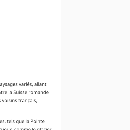
paysages variés, allant
ntre la Suisse romande
 voisins français,
s, tels que la Pointe
stueux, comme le glacier