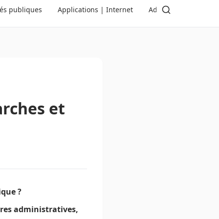
tés publiques
Applications | Internet
Administration | Dé
arches et
ique ?
ures administratives,