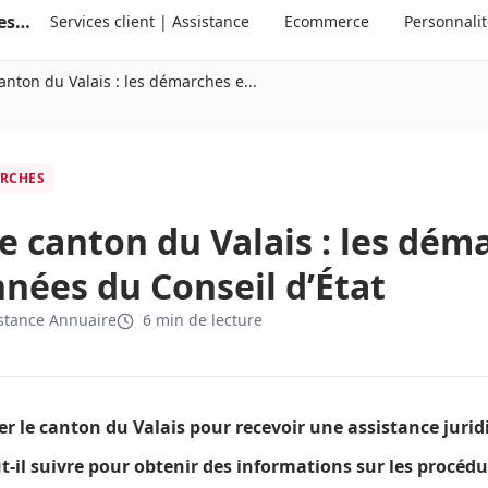
Annuaire suisse des services clients et des personnalités
Services client | Assistance
Ecommerce
Personnali
anton du Valais : les démarches e...
ARCHES
e canton du Valais : les dém
nées du Conseil d’État
stance Annuaire
6 min de lecture
 le canton du Valais pour recevoir une assistance jurid
t-il suivre pour obtenir des informations sur les procéd