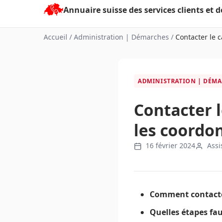
Aller
au
contenu
Accueil
/
Administration | Démarches
/
Contacter le c
ADMINISTRATION | DÉM
Contacter l
les coordon
16 février 2024
Assi
Comment contacter
Quelles étapes fau