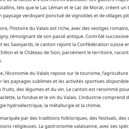
istallins, tels que le Lac Léman et le Lac de Morat, créent un 
n paysage verdoyant ponctué de vignobles et de villages pi
re, l’histoire du Valais est riche, avec des vestiges romains,
igny, témoignant de son passé antique. Contrôlé successiv
t les Savoyards, le canton rejoint la Confédération suisse e
hillon et le Château de Sion, parsèment le territoire, raconta
.
, l’économie du Valais repose sur le tourisme, l’agriculture e
r les paysages sublimes et les activités sportives disponible
es fruits, des légumes et du vin. Le canton est renommé pour
 raclette, la fondue et le vin du Valais. L’industrie comprend
gie hydroélectrique, la métallurgie et la chimie.
t marquée par des traditions folkloriques, des festivals, des
sions religieuses. La gastronomie valaisanne, avec ses spéc