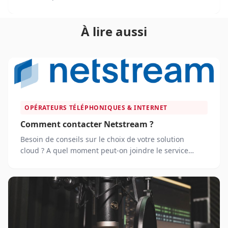
technologiques et des attentes croissantes des
consommateurs. En 2025, les plateformes de e-
À lire aussi
commerce occupent une place centrale dans l'achat
de produits de décoration en Suisse, alliant
innovations numériques, logistique performante et
personnalisation de l'expérience client.
OPÉRATEURS TÉLÉPHONIQUES & INTERNET
Comment contacter Netstream ?
Besoin de conseils sur le choix de votre solution
cloud ? A quel moment peut-on joindre le service
client Netstream ?