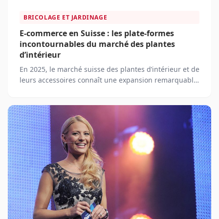
BRICOLAGE ET JARDINAGE
E-commerce en Suisse : les plate-formes
incontournables du marché des plantes
d’intérieur
En 2025, le marché suisse des plantes d’intérieur et de
leurs accessoires connaît une expansion remarquable.
De plus en plus de consommateurs choisissent
d’intégrer la nature à leur intérieur, que ce soit pour
améliorer leur bien-être, purifier l’air ou embellir leur
espace de vie. Pour répondre à cette demande
grandissante, de nombreuses plateformes de e-
commerce spécialisées ont émergé, proposant une
large gamme de plantes et d’accessoires.