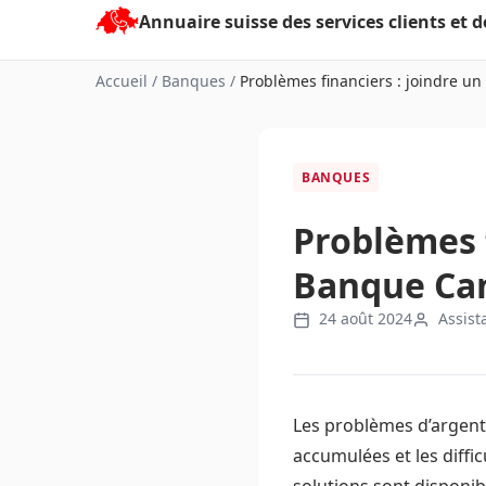
Aller
au
contenu
Accueil
/
Banques
/
Problèmes financiers : joindre un 
BANQUES
Problèmes f
Banque Can
24 août 2024
Assist
Les problèmes d’argent
accumulées et les diff