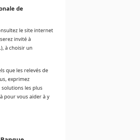
tonale de
ultez le site internet
serez invité à
), à choisir un
ls que les relevés de
ous, exprimez
 solutions les plus
là pour vous aider à y
a Banque