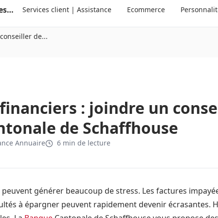
Annuaire suisse des services clients et des personnalités
Services client | Assistance
Ecommerce
Personnali
conseiller de...
inanciers : joindre un consei
tonale de Schaffhouse
ance Annuaire
6 min de lecture
 peuvent générer beaucoup de stress. Les factures impayées
icultés à épargner peuvent rapidement devenir écrasantes.