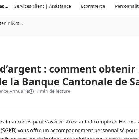
Annuaire suisse des services clients et des personnalités
Services client | Assistance
Ecommerce
Personnali
nir l&rs...
d’argent : comment obtenir l
de la Banque Cantonale de Sa
ance Annuaire
7 min de lecture
és financières peut s’avérer stressant et complexe. Heureu
(SGKB) vous offre un accompagnement personnalisé pour r