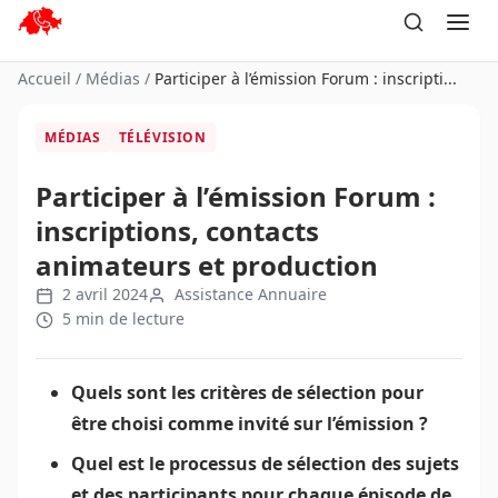
Aller
au
contenu
Accueil
/
Médias
/
Participer à l’émission Forum : inscripti...
MÉDIAS
TÉLÉVISION
Participer à l’émission Forum :
inscriptions, contacts
animateurs et production
2 avril 2024
Assistance Annuaire
5 min de lecture
Quels sont les critères de sélection pour
être choisi comme invité sur l’émission ?
Quel est le processus de sélection des sujets
et des participants pour chaque épisode de