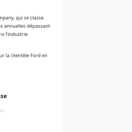
mpany, qui se classe
s annuelles dépassant
s l’industrie
r la clientèle Ford en
sse
 :