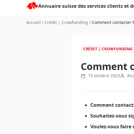
Aller
au
contenu
Accueil
/
Crédit | Crowfunding
/
Comment contacter F
CRÉDIT | CROWFUNDING
Comment co
15 octobre 2023
Ass
Comment contacter
Souhaitez-vous si
Voulez-vous faire 