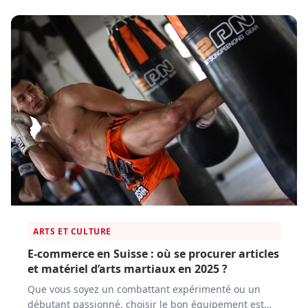
accessoires. Face à cette transformation, plusieurs
acteurs dominent le marché en proposant des
solutions adaptées aux besoins des clients.
ARTS ET CULTURE
E-commerce en Suisse : où se procurer articles
et matériel d’arts martiaux en 2025 ?
Que vous soyez un combattant expérimenté ou un
débutant passionné, choisir le bon équipement est