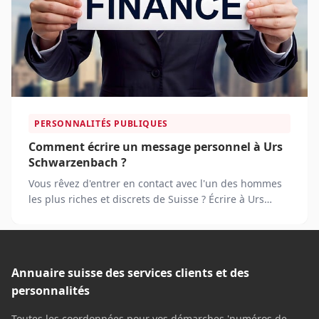
PERSONNALITÉS PUBLIQUES
Comment écrire un message personnel à Urs
Schwarzenbach ?
Vous rêvez d'entrer en contact avec l'un des hommes
les plus riches et discrets de Suisse ? Écrire à Urs
Schwarzenbach peut sembler être un rêve
inaccessible. Pourtant, avec la bonne approche, c'est
tout à fait possible. Découvrez nos conseils pour
rédiger un message qui aura toutes les chances d'être
Annuaire suisse des services clients et des
lu par cet entrepreneur hors du commun.
personnalités
Toutes les coordonnées pour vos démarches 'numéros de