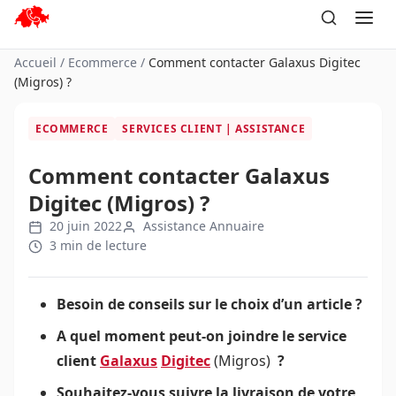
Aller
au
contenu
Accueil
/
Ecommerce
/
Comment contacter Galaxus Digitec
(Migros) ?
ECOMMERCE
SERVICES CLIENT | ASSISTANCE
Comment contacter Galaxus
Digitec (Migros) ?
20 juin 2022
Assistance Annuaire
3 min de lecture
Besoin de conseils sur le choix d’un article ?
A quel moment peut-on joindre le service
client
Galaxus
Digitec
(Migros)
?
Souhaitez-vous suivre la livraison de votre